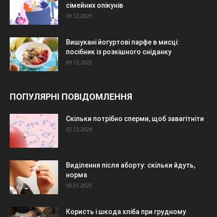
сімейних опікунів
09.12.2025
Вишукані йогуртові парфе в мисці:
посібник із розкішного сніданку
09.12.2025
ПОПУЛЯРНІ ПОВІДОМЛЕННЯ
Скільки потрібно сперми, щоб завагітніти
02.12.2024
Виділення після аборту: скільки йдуть,
норма
08.01.2025
Користь і шкода хліба при грудному