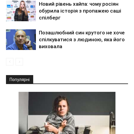
Новий рівень хайпа: чому росіян
обурила історія з пропажею саші
спілберг
Позашлюбний син крутого не хоче
спілкуватися з людиною, яка його
виховала
Популярні