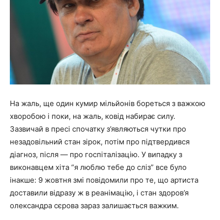
На жаль, ще один кумир мільйонів бореться з важкою
хворобою і поки, на жаль, ковід набирає силу.
Зазвичай в пресі спочатку з’являються чутки про
незадовільний стан зірок, потім про підтвердився
діагноз, після — про госпіталізацію. У випадку з
виконавцем хіта “я люблю тебе до сліз” все було
інакше: 9 жовтня змі повідомили про те, що артиста
доставили відразу ж в реанімацію, і стан здоров’я
олександра сєрова зараз залишається важким.