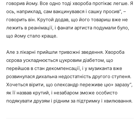
говорив йому. Все одно тоді хвороба протікає легше. Я
ось, наприклад, сам вакцинувався і сашку просив”, –
говорить він. Крутой додав, що його товариш вже не
лежить в реанімації, і фанати артиста подумали було,
що йому стало краще.
Але з лікарні прийшли тривожні зведення. Хвороба
сєрова ускладнюється цукровим діабетом, що
перейшов в стан декомпенсації, і у музиканта вже
розвинулася дихальна недостатність другого ступеня.
Хочеться вірити, що олександр переживе цю» заразу”,
як її назвав крутий, і незабаром зможе особисто
подякувати друзям і рідним за підтримку і хвилювання.