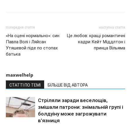
попередня стаття
наступна стаття
«На сцені нормально»: син
Це любов: кращі романтичні
Павла Волі і Ляйсан
кадри Кейт Міддлтон і
Утяшевой піде по стопах
принца Вільяма
батька
maxwelhelp
СТАТТІ ПО ТЕМІ
БІЛЬШЕ ВІД АВТОРА
Стріляли заради веселощів,
змішали патрони: знімальній групі і
болдуіну може загрожувати
в’язниця