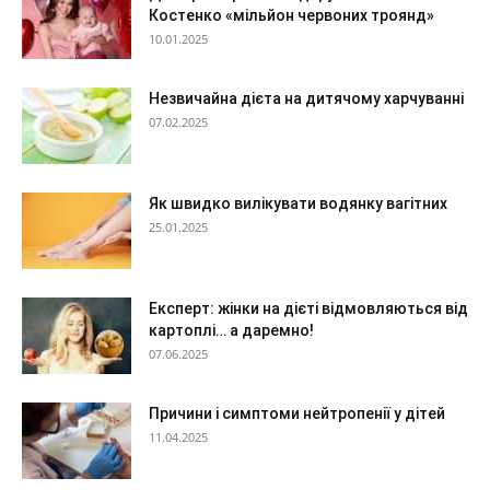
Костенко «мільйон червоних троянд»
10.01.2025
Незвичайна дієта на дитячому харчуванні
07.02.2025
Як швидко вилікувати водянку вагітних
25.01.2025
Експерт: жінки на дієті відмовляються від
картоплі… а даремно!
07.06.2025
Причини і симптоми нейтропенії у дітей
11.04.2025