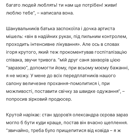
багато людей люблять! ти нам ще потрібен! живи!
люблю тебе”, – написала вона.
Шанувальників батька заспокоїла і дочка артиста
мішель: «він в надійних руках, під пильним контролем,
проходить інтенсивне лікування». Але ось в словах
ігоря крутого, який теж прокоментував госпіталізацію
співака, звучи тривога. “мій друг саня захворів цією
“заразою”, допомогти йому, при всьому моєму бажанні,
я не можу. У мене до всіх передплатників нашого
салону величезне прохання-помолитися і, при
можливості, поставити свічку за швидке одужання”, –
попросив зірковий продюсер.
Крутой нарікає: стан здоров’я олександра сєрова зараз
могло б бути куди краще, постав він вчасно щеплення.
“звичайно, треба було прищепитися від ковіда – я ж