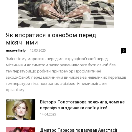
Як впоратися з ознобом перед
місячними
maxwelhelp
-
15.03.2025
0
Зміст:Чому морозить перед менструацієюОзноб перед
місячними як симптом захворюванняМоже бути озноб без
температуриЩо робити при треморіПрофілактичні
заходиОзноб перед місячними виникає з-за невеликих перепадів
температури тіла, повязаних з фізіологічними змінами
організму.
Вікторія Толстоганова пояснила, чому не
перевіряє щоденники своїх дітей
14.04.2025
Дмитро Тарасов подарував Анастасії