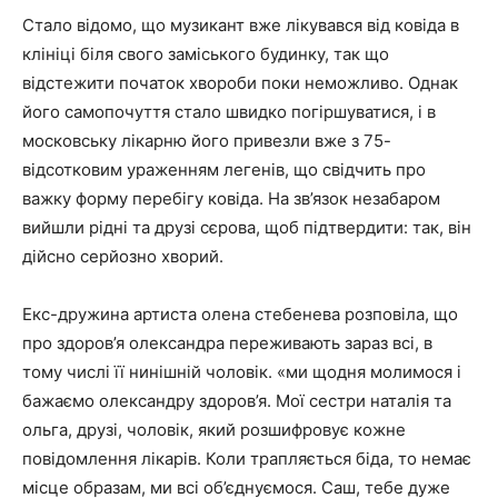
Стало відомо, що музикант вже лікувався від ковіда в
клініці біля свого заміського будинку, так що
відстежити початок хвороби поки неможливо. Однак
його самопочуття стало швидко погіршуватися, і в
московську лікарню його привезли вже з 75-
відсотковим ураженням легенів, що свідчить про
важку форму перебігу ковіда. На зв’язок незабаром
вийшли рідні та друзі сєрова, щоб підтвердити: так, він
дійсно серйозно хворий.
Екс-дружина артиста олена стебенева розповіла, що
про здоров’я олександра переживають зараз всі, в
тому числі її нинішній чоловік. «ми щодня молимося і
бажаємо олександру здоров’я. Мої сестри наталія та
ольга, друзі, чоловік, який розшифровує кожне
повідомлення лікарів. Коли трапляється біда, то немає
місце образам, ми всі об’єднуємося. Саш, тебе дуже