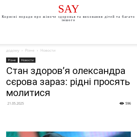
SAY
Корисні поради про жіноче здоровья та виховання дітей та багато
іншого
додому
Різне
Новости
Різне
Новости
Стан здоров’я олександра
сєрова зараз: рідні просять
молитися
21.05.2025
596