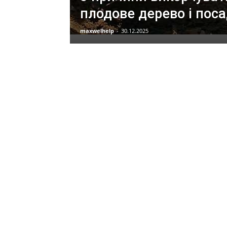
плодове дерево і пос
maxwelhelp
-
30.12.2025