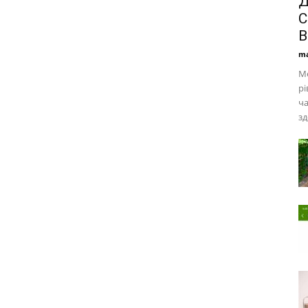
Д
С
В
ma
Ме
рі
ча
зд