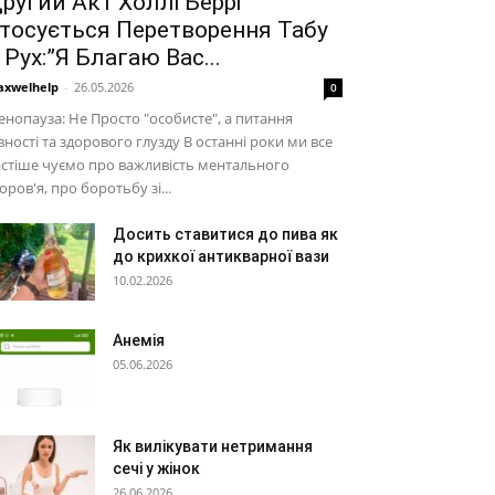
ругий Акт Холлі Беррі
тосується Перетворення Табу
 Рух:”Я Благаю Вас...
xwelhelp
-
26.05.2026
0
нопауза: Не Просто "особисте", а питання
вності та здорового глузду В останні роки ми все
стіше чуємо про важливість ментального
оров'я, про боротьбу зі...
Досить ставитися до пива як
до крихкої антикварної вази
10.02.2026
Анемія
05.06.2026
Як вилікувати нетримання
сечі у жінок
26.06.2026