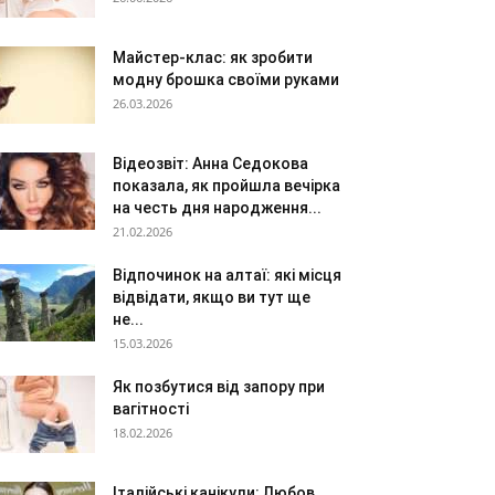
Майстер-клас: як зробити
модну брошка своїми руками
26.03.2026
Відеозвіт: Анна Седокова
показала, як пройшла вечірка
на честь дня народження...
21.02.2026
Відпочинок на алтаї: які місця
відвідати, якщо ви тут ще
не...
15.03.2026
Як позбутися від запору при
вагітності
18.02.2026
Італійські канікули: Любов