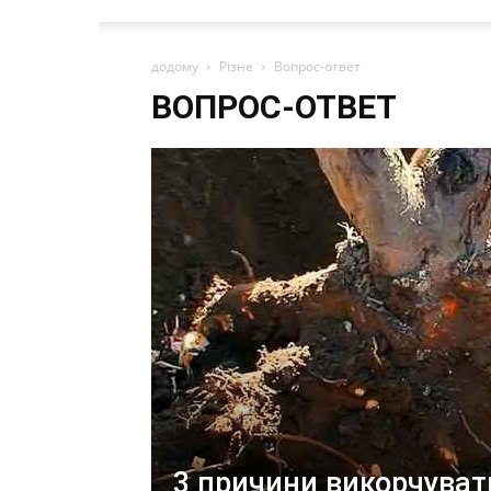
додому
Різне
Вопрос-ответ
ВОПРОС-ОТВЕТ
3 причини викорчуват