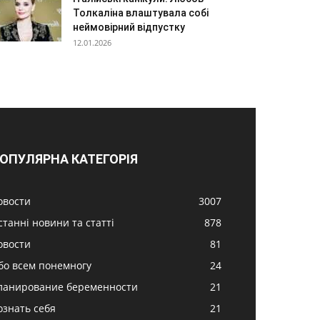
Толкаліна влаштувала собі
неймовірний відпустку
12.01.2026
ОПУЛЯРНА КАТЕГОРІЯ
овости
3007
станні новини та статті
878
овости
81
бо всем понемногу
24
ланирование беременности
21
ознать себя
21