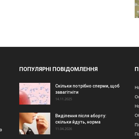
ПОПУЛЯРНІ ПОВІДОМЛЕННЯ
П
Скільки потрібно сперми, щоб
Н
завагітніти
О
14.11.2025
Н
О
Виділення після аборту:
скільки йдуть, норма
П
11.04.2026
ю
П