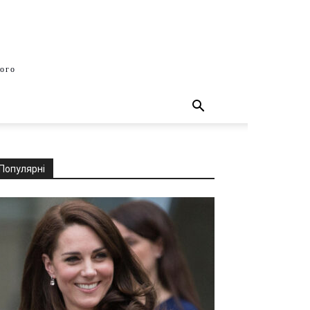
шого
Популярні