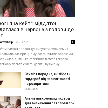
вогняна кейт”: міддлтон
дяглася в червоне з голови до
іг
xwelhelp
-
26.03.2025
0
йт міддлтон продовжує дивувати сміливими і
кравими, але при цьому елегантними образами.
приклад, днями кейт вийшла в світ в яскраво-
леному пальто erdem, досить вузькому...
Стиліст порадив, як зібрати
гардероб під час вагітності і
не розоритися
06.02.2025
Аналіз навколоплідних вод
для визначення патологій при