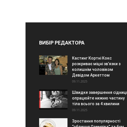
ВИБІР РЕДАКТОРА
Кастинг Кортні Кокс
розкриває міцні зв’язки з
колишнім чоловіком
Девідом Аркеттом
09.11.2025
Швидке завершення сідниц
опрацюйте нижню частину
тіла всього за 4 хвилини
09.11.2025
Зростання популярності
“обличчя Оземпіка” та бум