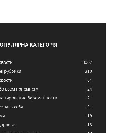
ОПУЛЯРНА КАТЕГОРІЯ
овости
3007
ез рубрики
310
овости
81
бо всем понемногу
24
ланирование беременности
21
ознать себя
21
імя
19
доровье
18