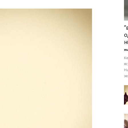
“
о
н
ma
Ке
яс
На
зе