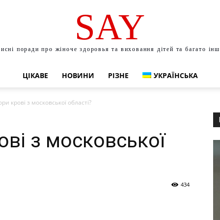
SAY
исні поради про жіноче здоровья та виховання дітей та багато ін
ЦІКАВЕ
НОВИНИ
РІЗНЕ
УКРАЇНСЬКА
ори крові з московської області?
ові з московської
434