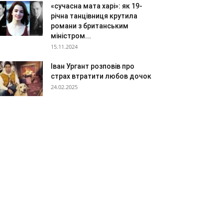
«сучасна мата харі»: як 19-
річна танцівниця крутила
романи з британським
міністром...
15.11.2024
Іван Ургант розповів про
страх втратити любов дочок
24.02.2025