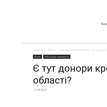
Кор
додому
Різне
Обо всем понемногу
Є тут дон
Різне
Обо всем понемногу
Є тут донори кр
області?
13.08.2025