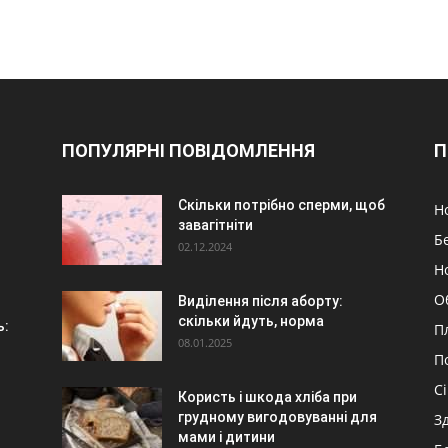
ПОПУЛЯРНІ ПОВІДОМЛЕННЯ
П
Скільки потрібно сперми, щоб
Н
завагітніти
Б
02.12.2024
Н
О
Виділення після аборту:
скільки йдуть, норма
ь:
П
08.01.2025
П
С
Користь і шкода хліба при
грудному вигодовуванні для
З
мами і дитини