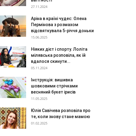
вагітності
27.11.2024
Аріна в країні чудес: Олена
Пермінова з розмахом
відсвяткувала 5-річчя доньки
15.06.2025
Ніяких дієт і спорту. Лоліта
мілявська розповіла, як їй
вдалося скинути...
05.11.2024
Інструкція: вишивка
шовковими стрічками
весняний букет ірисів
11.05.2025
Юлія Савічева розповіла про
те, коли знову стане мамою
01.02.2025