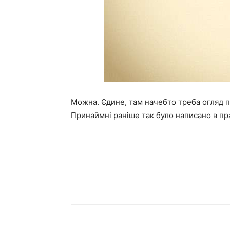
Можна. Єдине, там начебто треба огляд п
Принаймні раніше так було написано в пра