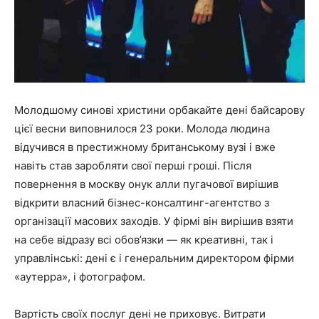
Молодшому синові христини орбакайте дені байсарову
цієї весни виповнилося 23 роки. Молода людина
відучився в престижному британському вузі і вже
навіть став заробляти свої перші гроші. Після
повернення в москву онук алли пугачової вирішив
відкрити власний бізнес-консалтинг-агентство з
організації масових заходів. У фірмі він вирішив взяти
на себе відразу всі обов’язки — як креативні, так і
управлінські: дені є і генеральним директором фірми
«аутерра», і фотографом.
Вартість своїх послуг дені не приховує. Витрати