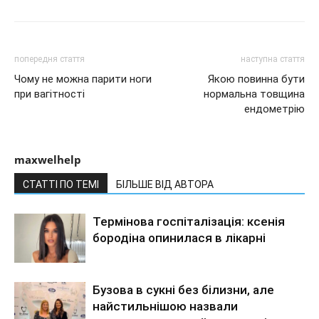
попередня стаття
наступна стаття
Чому не можна парити ноги
Якою повинна бути
при вагітності
нормальна товщина
ендометрію
maxwelhelp
СТАТТІ ПО ТЕМІ
БІЛЬШЕ ВІД АВТОРА
Термінова госпіталізація: ксенія
бородіна опинилася в лікарні
Бузова в сукні без білизни, але
найстильнішою назвали