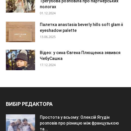
Трегубова розповіла про партнерських
пологах
01.12.2024
Палетка anastasia beverly hills soft glam ii
eyeshadow palette
13.06.2025
Відео: у сина Євгена Плющенка зявився
ЧебуСашка
17.12.2024
ВИБІР РЕДАКТОРА
Простота у всьому: Олексій Ягудін
розповів про різницю між французькою
та...