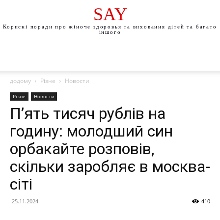
SAY
Корисні поради про жіноче здоровья та виховання дітей та багато
іншого
додому
Різне
Новости
Різне
Новости
П’ять тисяч рублів на
годину: молодший син
орбакайте розповів,
скільки заробляє в москва-
сіті
25.11.2024
410