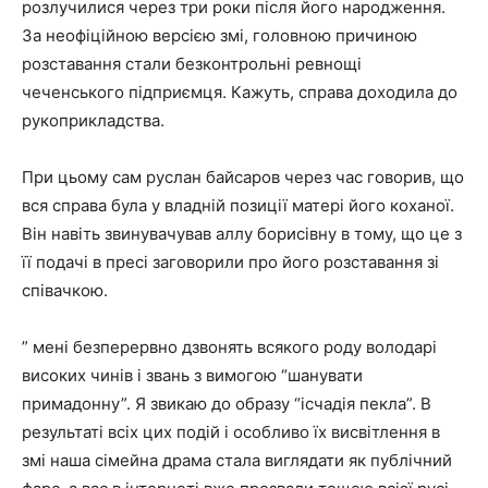
розлучилися через три роки після його народження.
За неофіційною версією змі, головною причиною
розставання стали безконтрольні ревнощі
чеченського підприємця. Кажуть, справа доходила до
рукоприкладства.
При цьому сам руслан байсаров через час говорив, що
вся справа була у владній позиції матері його коханої.
Він навіть звинувачував аллу борисівну в тому, що це з
її подачі в пресі заговорили про його розставання зі
співачкою.
” мені безперервно дзвонять всякого роду володарі
високих чинів і звань з вимогою “шанувати
примадонну”. Я звикаю до образу “ісчадія пекла”. В
результаті всіх цих подій і особливо їх висвітлення в
змі наша сімейна драма стала виглядати як публічний