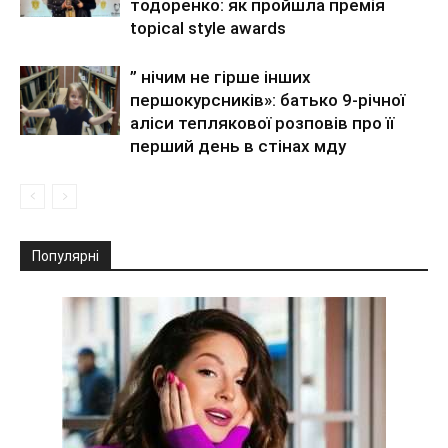
тодоренко: як пройшла премія
topical style awards
” нічим не гірше інших
першокурсників»: батько 9-річної
аліси теплякової розповів про її
перший день в стінах мду
Популярні