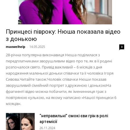
Принцесі півроку: Нюша показала відео
з донькою
maxwelhelp
-
14.05.2025
0
28-річна популярна виконавиця Нюша поділилася з
передплатниками зворушливим відео про те, як в її родині
розпочалося свято. Привід важливий – 6 місяців з дня
народження маленької доньки співачки та її чоловіка Ігоря
Сивова.Читайте також:Чоловік співачки Нюши показав
зворушливий сімейний портрет з дружиною і донькоюНа
фрагменті відео можна побачити, як іменинниця грає з
повітряною кулькою, на якому написано «Нашої принцеси 6
місяців».
“неправильні” смокі єви грін в ролі
артемісії
26.11.2024