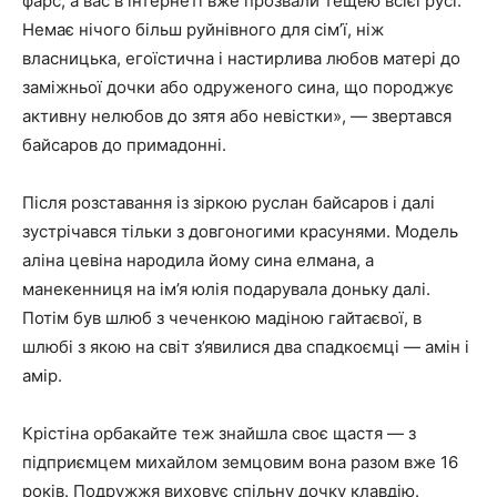
фарс, а вас в інтернеті вже прозвали тещею всієї русі.
Немає нічого більш руйнівного для сім’ї, ніж
власницька, егоїстична і настирлива любов матері до
заміжньої дочки або одруженого сина, що породжує
активну нелюбов до зятя або невістки», — звертався
байсаров до примадонні.
Після розставання із зіркою руслан байсаров і далі
зустрічався тільки з довгоногими красунями. Модель
аліна цевіна народила йому сина елмана, а
манекенниця на ім’я юлія подарувала доньку далі.
Потім був шлюб з чеченкою мадіною гайтаєвої, в
шлюбі з якою на світ з’явилися два спадкоємці — амін і
амір.
Крістіна орбакайте теж знайшла своє щастя — з
підприємцем михайлом земцовим вона разом вже 16
років. Подружжя виховує спільну дочку клавдію.