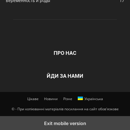
Беременность и роды
17
ПРО НАС
ЙДИ ЗА НАМИ
Цікаве
Новини
Різне
Українська
© - При копіюванні матеріалів посилання на сайт обов'язкове
Exit mobile version